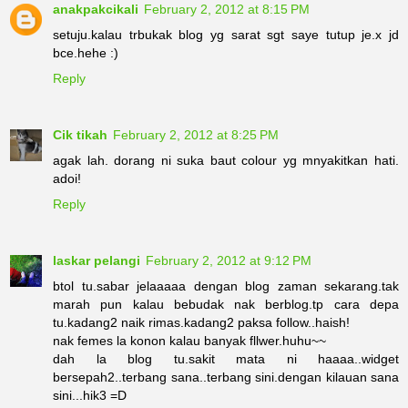
anakpakcikali
February 2, 2012 at 8:15 PM
setuju.kalau trbukak blog yg sarat sgt saye tutup je.x jd
bce.hehe :)
Reply
Cik tikah
February 2, 2012 at 8:25 PM
agak lah. dorang ni suka baut colour yg mnyakitkan hati.
adoi!
Reply
laskar pelangi
February 2, 2012 at 9:12 PM
btol tu.sabar jelaaaaa dengan blog zaman sekarang.tak
marah pun kalau bebudak nak berblog.tp cara depa
tu.kadang2 naik rimas.kadang2 paksa follow..haish!
nak femes la konon kalau banyak fllwer.huhu~~
dah la blog tu.sakit mata ni haaaa..widget
bersepah2..terbang sana..terbang sini.dengan kilauan sana
sini...hik3 =D