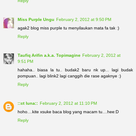
Reply
Miss Purple Ungu
February 2, 2012 at 9:50 PM
agak2 blog miss purple tu menyilaukan mata fa tak :)
Reply
Taufiq Arifin a.k.a. Topimagine
February 2, 2012 at
9:51 PM
hahaha.. biasa la tu.. budak2 baru nk up... lagi budak
pompuan.. lagi blink2 lagi canggih die rase agaknye :)
Reply
::ct luna::
February 2, 2012 at 11:10 PM
hoho....kite xsuke baca blog yang macam tu....hee:D
Reply