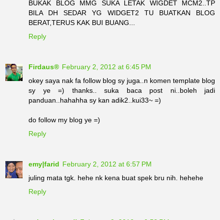
BUKAK BLOG MMG SUKA LETAK WIGDET MCM2..TP
BILA DH SEDAR YG WIDGET2 TU BUATKAN BLOG
BERAT,TERUS KAK BUI BUANG...
Reply
Firdaus®
February 2, 2012 at 6:45 PM
okey saya nak fa follow blog sy juga..n komen template blog
sy ye =) thanks.. suka baca post ni..boleh jadi
panduan..hahahha sy kan adik2..kui33~ =)
do follow my blog ye =)
Reply
emy|farid
February 2, 2012 at 6:57 PM
juling mata tgk. hehe nk kena buat spek bru nih. hehehe
Reply