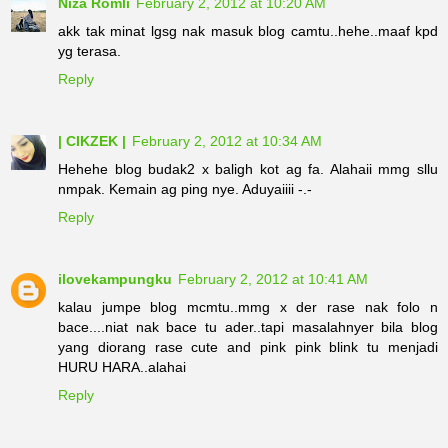
Niza Romli
February 2, 2012 at 10:20 AM
akk tak minat lgsg nak masuk blog camtu..hehe..maaf kpd
yg terasa.
Reply
| CIKZEK |
February 2, 2012 at 10:34 AM
Hehehe blog budak2 x baligh kot ag fa. Alahaii mmg sllu
nmpak. Kemain ag ping nye. Aduyaiiii -.-
Reply
ilovekampungku
February 2, 2012 at 10:41 AM
kalau jumpe blog mcmtu..mmg x der rase nak folo n
bace....niat nak bace tu ader..tapi masalahnyer bila blog
yang diorang rase cute and pink pink blink tu menjadi
HURU HARA..alahai
Reply