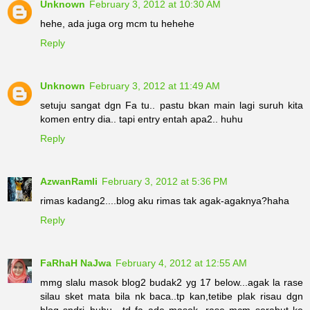
Unknown
February 3, 2012 at 10:30 AM
hehe, ada juga org mcm tu hehehe
Reply
Unknown
February 3, 2012 at 11:49 AM
setuju sangat dgn Fa tu.. pastu bkan main lagi suruh kita
komen entry dia.. tapi entry entah apa2.. huhu
Reply
AzwanRamli
February 3, 2012 at 5:36 PM
rimas kadang2....blog aku rimas tak agak-agaknya?haha
Reply
FaRhaH NaJwa
February 4, 2012 at 12:55 AM
mmg slalu masok blog2 budak2 yg 17 below...agak la rase
silau sket mata bila nk baca..tp kan,tetibe plak risau dgn
blog sndri..huhu.. td fa ade masok, rase mcm serabut ke