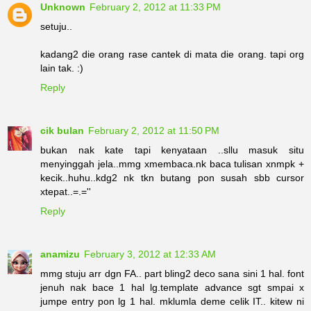
Unknown
February 2, 2012 at 11:33 PM
setuju..
kadang2 die orang rase cantek di mata die orang. tapi org
lain tak. :)
Reply
cik bulan
February 2, 2012 at 11:50 PM
bukan nak kate tapi kenyataan ..sllu masuk situ
menyinggah jela..mmg xmembaca.nk baca tulisan xnmpk +
kecik..huhu..kdg2 nk tkn butang pon susah sbb cursor
xtepat..=.=''
Reply
anamizu
February 3, 2012 at 12:33 AM
mmg stuju arr dgn FA.. part bling2 deco sana sini 1 hal. font
jenuh nak bace 1 hal lg.template advance sgt smpai x
jumpe entry pon lg 1 hal. mklumla deme celik IT.. kitew ni