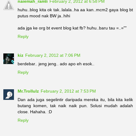
naiemah_ramli
February 2, 2012 at 6:58 PM
huhu..blog kita ok tak..lalala..ha aa kan..mcm2 gaya blog bt
putus mood nak BW ja..hihi
ada jga ke org bt event blog kat fb? huhu..baru tau =..=""
Reply
kiz
February 2, 2012 at 7:06 PM
berdebar.. jeng jeng.. ado apo eh esok..
Reply
Mr.Trollulz
February 2, 2012 at 7:53 PM
Dan ada juga segelintir daripada mereka itu, bila kita kelik
butang komen, tak naik naik pun. Solusi mudah adalah
close. Hahaha. :D
Reply