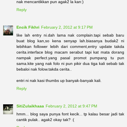
nak mencantikkan pun agak2 la kan:)
Reply
Encik Fikhri
February 2, 2012 at 9:17 PM
like lah entry ni.dah lama nak complain.tapi sebab baru
buat blog kan,so kena senyap lah.biasanya budak2 ni
lebihkan follower lebih dari comment,entry update takda
cerita.interface blog macam serabut tapi kat mata dorang
nampak perfect.yang pasal promot pumpang tu pun
sama.kite yang nak folo ni pun pikir dua tiga kali sebab tak
bebaloi nak folow.takda cerita..
entri ni nak kasi thumbs up banyak-banyak kali.
Reply
SitiZulaikhaaa
February 2, 2012 at 9:47 PM
hmm... blog saya punya font kecik... tp kalau besar jadi tak
cantik pulak.. agak2 okay tak? :(