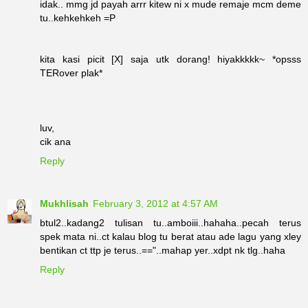
idak.. mmg jd payah arrr kitew ni x mude remaje mcm deme
tu..kehkehkeh =P
kita kasi picit [X] saja utk dorang! hiyakkkkk~ *opsss
TERover plak*
luv,
cik ana
Reply
Mukhlisah
February 3, 2012 at 4:57 AM
btul2..kadang2 tulisan tu..amboiii..hahaha..pecah terus
spek mata ni..ct kalau blog tu berat atau ade lagu yang xley
bentikan ct ttp je terus..=="..mahap yer..xdpt nk tlg..haha
Reply