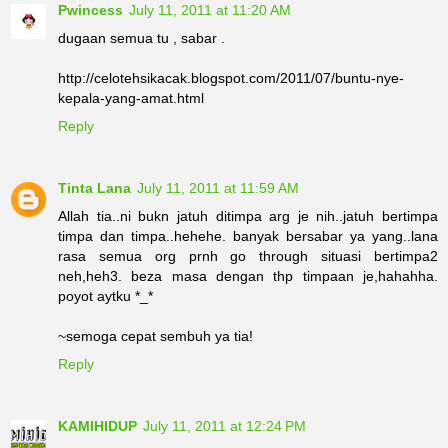
Pwincess
July 11, 2011 at 11:20 AM
dugaan semua tu , sabar .
http://celotehsikacak.blogspot.com/2011/07/buntu-nye-
kepala-yang-amat.html
Reply
Tinta Lana
July 11, 2011 at 11:59 AM
Allah tia..ni bukn jatuh ditimpa arg je nih..jatuh bertimpa
timpa dan timpa..hehehe. banyak bersabar ya yang..lana
rasa semua org prnh go through situasi bertimpa2
neh,heh3. beza masa dengan thp timpaan je,hahahha.
poyot aytku *_*
~semoga cepat sembuh ya tia!
Reply
KAMIHIDUP
July 11, 2011 at 12:24 PM