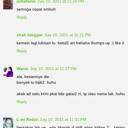
ashafanie
July 10, 2011 at 11:20 PM
semoga cepat smbuh
Reply
shah blogger
July 10, 2011 at 11:21 PM
kemain lagi lukisan tu. betul2 art hahaha thumps up :) like it
Reply
Wanie
July 10, 2011 at 11:27 PM
ala, kesiannye die..
banyak tu bijik2..huhu
akak ad satu krim pkai bile gatai2 ni, tp xtau name lak..huhu
Reply
L-mi Redzz
July 10, 2011 at 11:31 PM
bersabar lah ye...ada hkmah d sblk stiap kjdian 2... takmu