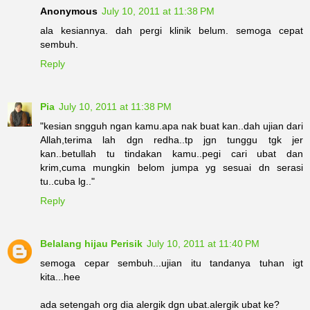
Anonymous
July 10, 2011 at 11:38 PM
ala kesiannya. dah pergi klinik belum. semoga cepat
sembuh.
Reply
Pia
July 10, 2011 at 11:38 PM
"kesian sngguh ngan kamu.apa nak buat kan..dah ujian dari
Allah,terima lah dgn redha..tp jgn tunggu tgk jer
kan..betullah tu tindakan kamu..pegi cari ubat dan
krim,cuma mungkin belom jumpa yg sesuai dn serasi
tu..cuba lg.."
Reply
Belalang hijau Perisik
July 10, 2011 at 11:40 PM
semoga cepar sembuh...ujian itu tandanya tuhan igt
kita...hee
ada setengah org dia alergik dgn ubat.alergik ubat ke?