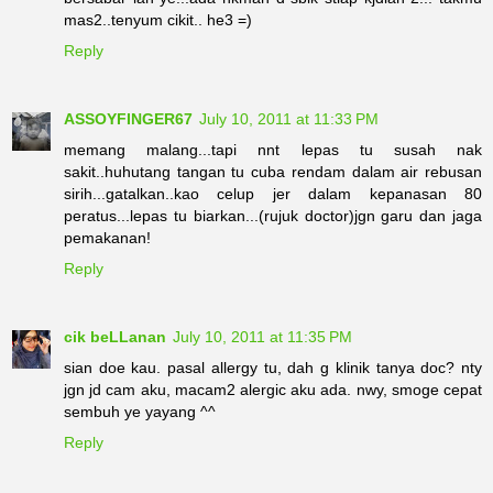
mas2..tenyum cikit.. he3 =)
Reply
ASSOYFINGER67
July 10, 2011 at 11:33 PM
memang malang...tapi nnt lepas tu susah nak
sakit..huhutang tangan tu cuba rendam dalam air rebusan
sirih...gatalkan..kao celup jer dalam kepanasan 80
peratus...lepas tu biarkan...(rujuk doctor)jgn garu dan jaga
pemakanan!
Reply
cik beLLanan
July 10, 2011 at 11:35 PM
sian doe kau. pasal allergy tu, dah g klinik tanya doc? nty
jgn jd cam aku, macam2 alergic aku ada. nwy, smoge cepat
sembuh ye yayang ^^
Reply