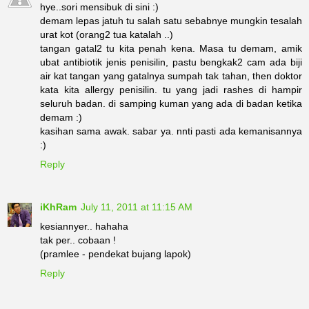
hye..sori mensibuk di sini :)
demam lepas jatuh tu salah satu sebabnye mungkin tesalah
urat kot (orang2 tua katalah ..)
tangan gatal2 tu kita penah kena. Masa tu demam, amik
ubat antibiotik jenis penisilin, pastu bengkak2 cam ada biji
air kat tangan yang gatalnya sumpah tak tahan, then doktor
kata kita allergy penisilin. tu yang jadi rashes di hampir
seluruh badan. di samping kuman yang ada di badan ketika
demam :)
kasihan sama awak. sabar ya. nnti pasti ada kemanisannya
:)
Reply
iKhRam
July 11, 2011 at 11:15 AM
kesiannyer.. hahaha
tak per.. cobaan !
(pramlee - pendekat bujang lapok)
Reply