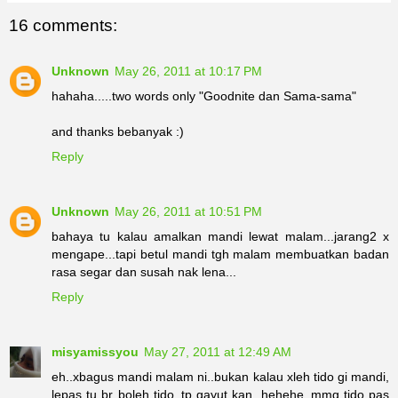
16 comments:
Unknown
May 26, 2011 at 10:17 PM
hahaha.....two words only "Goodnite dan Sama-sama"
and thanks bebanyak :)
Reply
Unknown
May 26, 2011 at 10:51 PM
bahaya tu kalau amalkan mandi lewat malam...jarang2 x
mengape...tapi betul mandi tgh malam membuatkan badan
rasa segar dan susah nak lena...
Reply
misyamissyou
May 27, 2011 at 12:49 AM
eh..xbagus mandi malam ni..bukan kalau xleh tido gi mandi,
lepas tu br boleh tido..tp gayut kan, hehehe..mmg tido pas