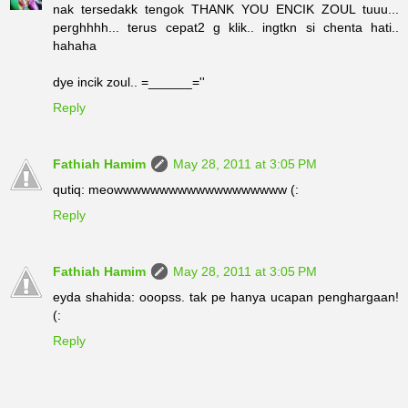
nak tersedakk tengok THANK YOU ENCIK ZOUL tuuu...
perghhhh... terus cepat2 g klik.. ingtkn si chenta hati..
hahaha
dye incik zoul.. =______=''
Reply
Fathiah Hamim
May 28, 2011 at 3:05 PM
qutiq: meowwwwwwwwwwwwwwwwwww (:
Reply
Fathiah Hamim
May 28, 2011 at 3:05 PM
eyda shahida: ooopss. tak pe hanya ucapan penghargaan!
(:
Reply